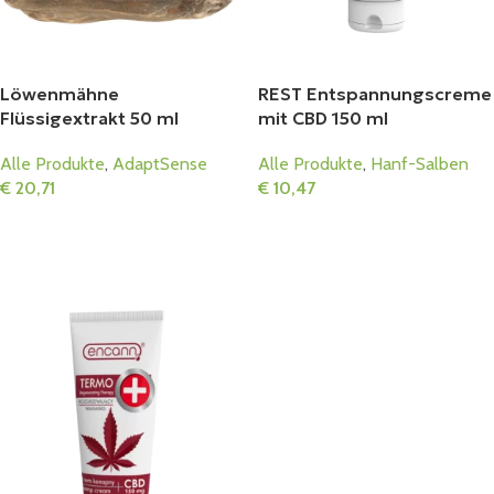
Löwenmähne
REST Entspannungscreme
Flüssigextrakt 50 ml
mit CBD 150 ml
Alle Produkte
,
AdaptSense
Alle Produkte
,
Hanf-Salben
€
20,71
€
10,47
In Den Warenkorb
In Den Warenkorb