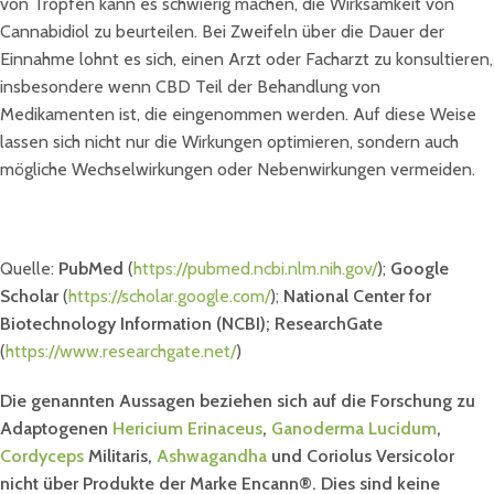
von Tropfen kann es schwierig machen, die Wirksamkeit von
Cannabidiol zu beurteilen. Bei Zweifeln über die Dauer der
Einnahme lohnt es sich, einen Arzt oder Facharzt zu konsultieren,
insbesondere wenn CBD Teil der Behandlung von
Medikamenten ist, die eingenommen werden. Auf diese Weise
lassen sich nicht nur die Wirkungen optimieren, sondern auch
mögliche Wechselwirkungen oder Nebenwirkungen vermeiden.
Quelle:
PubMed
(
https://pubmed.ncbi.nlm.nih.gov/
);
Google
Scholar
(
https://scholar.google.com/
);
National Center for
Biotechnology Information (NCBI); ResearchGate
(
https://www.researchgate.net/
)
Die genannten Aussagen beziehen sich auf die Forschung zu
Adaptogenen
Hericium Erinaceus
,
Ganoderma Lucidum
,
Cordyceps
Militaris,
Ashwagandha
und Coriolus Versicolor
nicht über Produkte der Marke Encann®. Dies sind keine