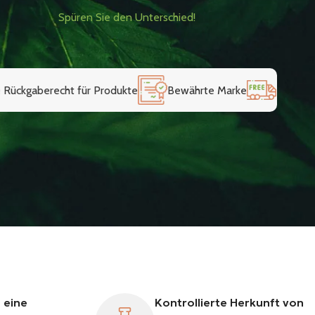
Spüren Sie den Unterschied!
 für Produkte
Bewährte Marke
Kostenlose Lieferung
 eine
Kontrollierte Herkunft von