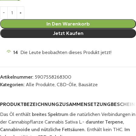
In Den Warenkorb
Jetzt Kaufen
14
Die Leute beobachten dieses Produkt jetzt!
Artikelnummer:
5907558268300
Kategorien:
Alle Produkte
,
CBD-Öle
,
Bausätze
PRODUKTBEZEICHNUNG
ZUSAMMENSETZUNG
BESCHEI
Das Öl enthält
breites Spektrum
die natürlichen Verbindungen in
der Cannabispflanze Cannabis Sativa L.-
darunter Terpene,
Cannabinoide und nützliche Fettsäuren.
Enthält kein THC.
Im