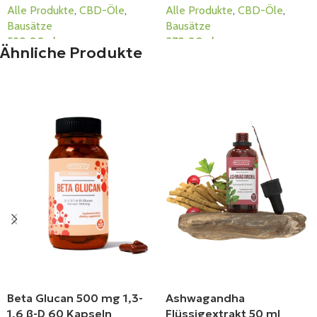
Alle Produkte
,
CBD-Öle
,
Alle Produkte
,
CBD-Öle
,
Bausätze
Bausätze
529,00
zł
379,00
zł
Ähnliche Produkte
In Den Warenkorb
In Den Warenkorb
Beta Glucan 500 mg 1,3-
Ashwagandha
1,6 β-D 60 Kapseln
Flüssigextrakt 50 ml