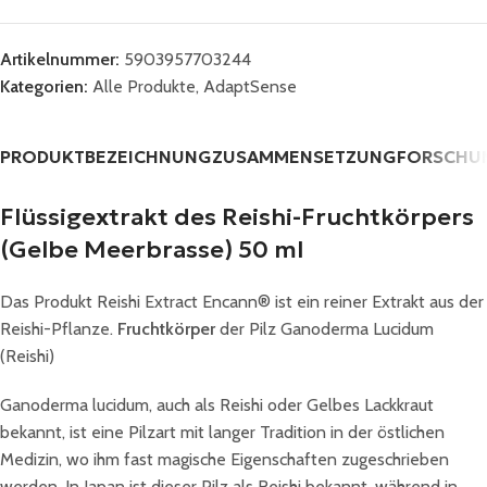
Artikelnummer:
5903957703244
Kategorien:
Alle Produkte
,
AdaptSense
PRODUKTBEZEICHNUNG
ZUSAMMENSETZUNG
FORSCHU
Flüssigextrakt des Reishi-Fruchtkörpers
(Gelbe Meerbrasse) 50 ml
Das Produkt Reishi Extract Encann® ist ein reiner Extrakt aus der
Reishi-Pflanze.
Fruchtkörper
der Pilz Ganoderma Lucidum
(Reishi)
Ganoderma lucidum, auch als Reishi oder Gelbes Lackkraut
bekannt, ist eine Pilzart mit langer Tradition in der östlichen
Medizin, wo ihm fast magische Eigenschaften zugeschrieben
werden. In Japan ist dieser Pilz als Reishi bekannt, während in