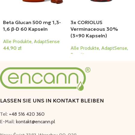
Beta Glucan 500 mg 1,3-
3x CORIOLUS
1,6 β-D 60 Kapseln
Verminaceous 30%
(3×90 Kapseln)
Alle Produkte
,
AdaptSense
44,90
zł
Alle Produkte
,
AdaptSense
,
Bausätze
In Den Warenkorb
289,00
zł
In Den Warenkorb
LASSEN SIE UNS IN KONTAKT BLEIBEN
Tel:
+48 516 420 360
E-Mail:
kontakt@encann.pl