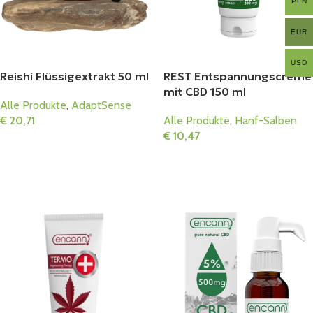
PLN
EUR
USD
Reishi Flüssigextrakt 50 ml
REST Entspannungscreme
mit CBD 150 ml
Alle Produkte
,
AdaptSense
€
20,71
Alle Produkte
,
Hanf-Salben
€
10,47
In Den Warenkorb
In Den Warenkorb