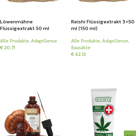
Löwenmähne
Reishi Flüssigextrakt 3×50
Flüssigextrakt 50 ml
ml (150 ml)
Alle Produkte
,
AdaptSense
Alle Produkte
,
AdaptSense
,
€
20,71
Bausätze
€
62,12
In Den Warenkorb
In Den Warenkorb