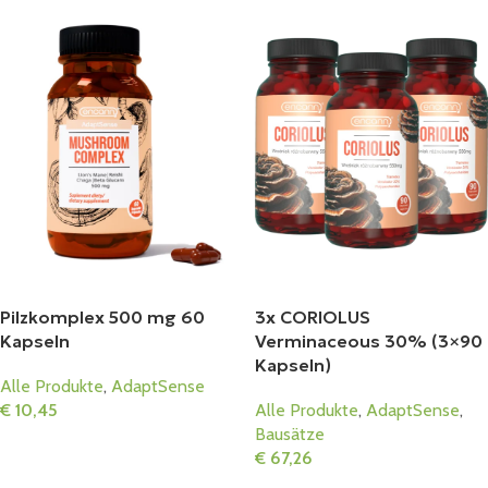
Pilzkomplex 500 mg 60
3x CORIOLUS
Kapseln
Verminaceous 30% (3×90
Kapseln)
Alle Produkte
,
AdaptSense
€
10,45
Alle Produkte
,
AdaptSense
,
Bausätze
In Den Warenkorb
€
67,26