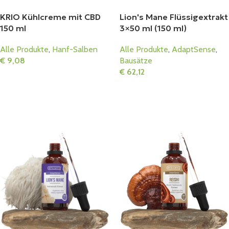
KRIO Kühlcreme mit CBD
Lion's Mane Flüssigextrakt
150 ml
3×50 ml (150 ml)
Alle Produkte
,
Hanf-Salben
Alle Produkte
,
AdaptSense
,
€
9,08
Bausätze
€
62,12
In Den Warenkorb
In Den Warenkorb