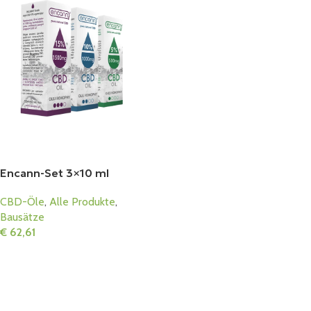
Encann-Set 3×10 ml
CBD-Öle
,
Alle Produkte
,
Bausätze
€
62,61
In Den Warenkorb