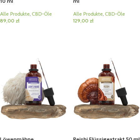
10 ml
ml
Alle Produkte
,
CBD-Öle
Alle Produkte
,
CBD-Öle
89,00
zł
129,00
zł
In Den Warenkorb
In Den Warenkorb
Löwenmähne
Reishi Flüssigextrakt 50 ml