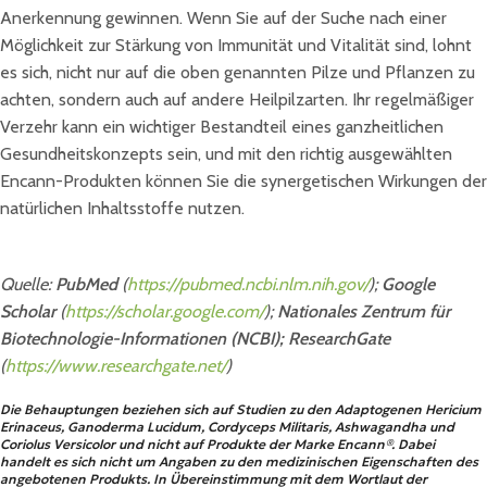
Anerkennung gewinnen. Wenn Sie auf der Suche nach einer
Möglichkeit zur Stärkung von Immunität und Vitalität sind, lohnt
es sich, nicht nur auf die oben genannten Pilze und Pflanzen zu
achten, sondern auch auf andere Heilpilzarten. Ihr regelmäßiger
Verzehr kann ein wichtiger Bestandteil eines ganzheitlichen
Gesundheitskonzepts sein, und mit den richtig ausgewählten
Encann-Produkten können Sie die synergetischen Wirkungen der
natürlichen Inhaltsstoffe nutzen.
Quelle:
PubMed
(
https://pubmed.ncbi.nlm.nih.gov/
);
Google
Scholar
(
https://scholar.google.com/
);
Nationales Zentrum für
Biotechnologie-Informationen (NCBI);
ResearchGate
(
https://www.researchgate.net/
)
Die Behauptungen beziehen sich auf Studien zu den Adaptogenen Hericium
Erinaceus, Ganoderma Lucidum, Cordyceps Militaris, Ashwagandha und
Coriolus Versicolor und nicht auf Produkte der Marke Encann®. Dabei
handelt es sich nicht um Angaben zu den medizinischen Eigenschaften des
angebotenen Produkts. In Übereinstimmung mit dem Wortlaut der