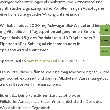
weniger Nebenwirkungen als herkömmliche Arzneimittel und
synthetische Ergänzungsmittel. Vor allem zeigen Adaptogene
eine hohe synergistische Wirkung untereinander.
Wir haben bis zu 2000 mg Ashwagandha-Wurzel und bis zu 10
PLN
mg Vitanolide in 1 Tagesportion aufgenommen. Empfohlene
Tagesdosis: 1,5 g des Produkts (d.h. 40 Tropfen oder 2
EUR
Pipettenstöße). Sublingual einnehmen oder in
Speisen/Getränke einrühren.
USD
Sparen: Kaufen
Satz mit 3x 50 ml
PREISWERTER!
Die Wurzel dieser Pflanze, die eine magische Wirkung hat, wurde
getrocknet, extrahiert und dann in Alkohol mit Wasser aufgelöst,
um das Beste aus ihr herauszuholen.
Es enthält keine künstlichen Zusatzstoffe oder
Füllstoffe.
Auszüge aus Encann® sind
höchste
die Dosis des
Wirkstoffs in einer Tagesdosis.