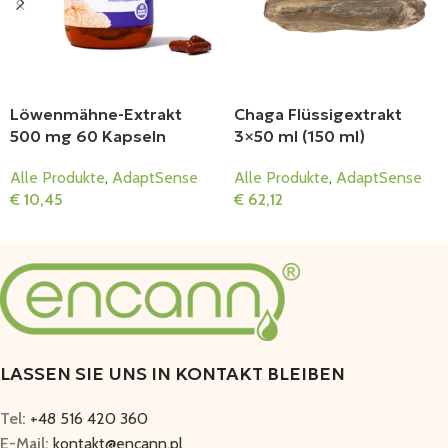
Löwenmähne-Extrakt
Chaga Flüssigextrakt
500 mg 60 Kapseln
3×50 ml (150 ml)
Alle Produkte
,
AdaptSense
Alle Produkte
,
AdaptSense
€
10,45
€
62,12
In Den Warenkorb
In Den Warenkorb
LASSEN SIE UNS IN KONTAKT BLEIBEN
Tel:
+48 516 420 360
E-Mail:
kontakt@encann.pl