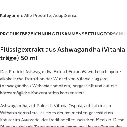
Kategorien:
Alle Produkte
,
AdaptSense
PRODUKTBEZEICHNUNG
ZUSAMMENSETZUNG
FORSCHU
Flüssigextrakt aus Ashwagandha (Vitania
träge) 50 ml
Das Produkt Ashwagandha Extract Encann® wird durch hydro-
alkoholische Extraktion der Wurzel von Vitania sluggard
(Ashwagandha / Withania somnifera) hergestellt und auf die
höchstmögliche Konzentration konzentriert.
Ashwagandha, auf Polnisch Vitania Ospala, auf Lateinisch
Withania somnifera, ist eines der am meisten geschätzten
Kräuter im Ayurveda, der traditionellen indischen Medizin. Diese
Pflanze wird seit Tausenden von Jahren zur Unterstützung der