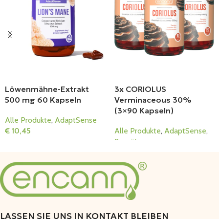
Löwenmähne-Extrakt
3x CORIOLUS
500 mg 60 Kapseln
Verminaceous 30%
(3×90 Kapseln)
Alle Produkte
,
AdaptSense
€
10,45
Alle Produkte
,
AdaptSense
,
Bausätze
In Den Warenkorb
€
67,26
In Den Warenkorb
LASSEN SIE UNS IN KONTAKT BLEIBEN