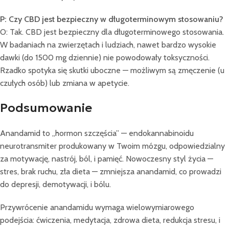
P: Czy CBD jest bezpieczny w długoterminowym stosowaniu?
O: Tak. CBD jest bezpieczny dla długoterminowego stosowania.
W badaniach na zwierzętach i ludziach, nawet bardzo wysokie
dawki (do 1500 mg dziennie) nie powodowały toksyczności.
Rzadko spotyka się skutki uboczne — możliwym są zmęczenie (u
czułych osób) lub zmiana w apetycie.
Podsumowanie
Anandamid to „hormon szczęścia” — endokannabinoidu
neurotransmiter produkowany w Twoim mózgu, odpowiedzialny
za motywację, nastrój, ból, i pamięć. Nowoczesny styl życia —
stres, brak ruchu, zła dieta — zmniejsza anandamid, co prowadzi
do depresji, demotywacji, i bólu.
Przywrócenie anandamidu wymaga wielowymiarowego
podejścia: ćwiczenia, medytacja, zdrowa dieta, redukcja stresu, i