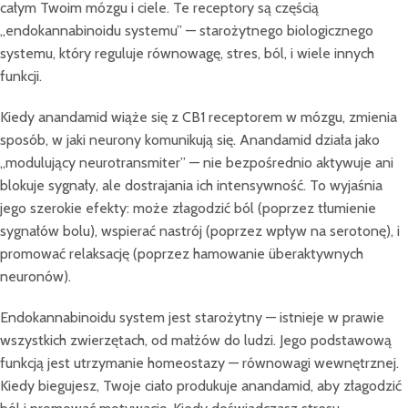
całym Twoim mózgu i ciele. Te receptory są częścią
„endokannabinoidu systemu” — starożytnego biologicznego
systemu, który reguluje równowagę, stres, ból, i wiele innych
funkcji.
Kiedy anandamid wiąże się z CB1 receptorem w mózgu, zmienia
sposób, w jaki neurony komunikują się. Anandamid działa jako
„modulujący neurotransmiter” — nie bezpośrednio aktywuje ani
blokuje sygnały, ale dostrajania ich intensywność. To wyjaśnia
jego szerokie efekty: może złagodzić ból (poprzez tłumienie
sygnałów bolu), wspierać nastrój (poprzez wpływ na serotonę), i
promować relaksację (poprzez hamowanie überaktywnych
neuronów).
Endokannabinoidu system jest starożytny — istnieje w prawie
wszystkich zwierzętach, od małżów do ludzi. Jego podstawową
funkcją jest utrzymanie homeostazy — równowagi wewnętrznej.
Kiedy biegujesz, Twoje ciało produkuje anandamid, aby złagodzić