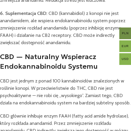
zmniejsza anandamid. Redukcja stresu jest kluczowa.
6. Suplementacja CBD:
CBD (kannabidiol) z konopi nie jest
anandamidem, ale wspiera endokannabinoidu system poprzez
zmniejszenie rozkład anandamidu (poprzez inhibicję enzymu
PLN
FAAH) i działanie na CB2 receptory. CBD może indirectly
zwiększać dostępność anandamidu.
EUR
CBD — Naturalny Wspieracz
USD
Endokannabinoidu Systemu
CBD jest jednym z ponad 100 kannabinoidów znalezionych w
roślinie konopi. W przeciwieństwie do THC, CBD nie jest
psychoaktywne — nie robi cię „wysokiego”. Zamiast tego, CBD
działa na endokannabinoidu system na bardziej subtelny sposób.
CBD głównie inhibuje enzym FAAH (fatty acid amide hydrolase),
który rozkłada anandamid. Przez zmniejszenie rozkładu
anandamidu, CBD indirectly zwiększa jego dostępność w mózgu.