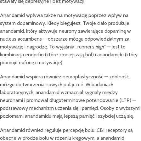
stawały się depresyjne i bez motywacji.
Anandamid wpływa także na motywację poprzez wpływ na
system dopaminowy. Kiedy biegujesz, Twoje ciało produkuje
anandamid, który aktywuje neurony zawierające dopaminę w
nucleus accumbens — obszarze mózgu odpowiedzialnym za
motywację i nagrodzę. To wyjaśnia „runner’s high” — jest to
kombinacja endorfin (które zmniejszają ból) i anandamidu (który
promuje euforię i motywację).
Anandamid wspiera również neuroplastyczność — zdolność
mózgu do tworzenia nowych połączeń. W badaniach
laboratoryjnych, anandamid wzmacniał sygnały między
neuronami i promował długoterminowe potencjowanie (LTP) —
podstawowy mechanizm uczenia się i pamięci. Osoby z wyższymi
poziomami anandamidu mają lepszą pamięć i szybciej uczą się.
Anandamid również reguluje percepcję bolu. CB1 receptory są
obecne w drodze bolu w rdzeniu kręgowym, a anandamid