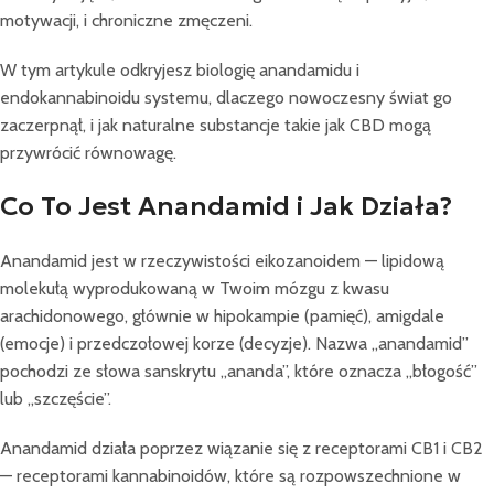
motywacji, i chroniczne zmęczeni.
W tym artykule odkryjesz biologię anandamidu i
endokannabinoidu systemu, dlaczego nowoczesny świat go
zaczerpnął, i jak naturalne substancje takie jak CBD mogą
przywrócić równowagę.
Co To Jest Anandamid i Jak Działa?
Anandamid jest w rzeczywistości eikozanoidem — lipidową
molekułą wyprodukowaną w Twoim mózgu z kwasu
arachidonowego, głównie w hipokampie (pamięć), amigdale
(emocje) i przedczołowej korze (decyzje). Nazwa „anandamid”
pochodzi ze słowa sanskrytu „ananda”, które oznacza „błogość”
lub „szczęście”.
Anandamid działa poprzez wiązanie się z receptorami CB1 i CB2
— receptorami kannabinoidów, które są rozpowszechnione w