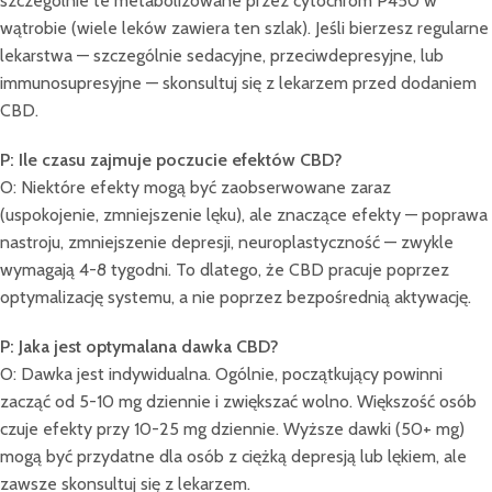
szczególnie te metabolizowane przez cytochrom P450 w
wątrobie (wiele leków zawiera ten szlak). Jeśli bierzesz regularne
lekarstwa — szczególnie sedacyjne, przeciwdepresyjne, lub
immunosupresyjne — skonsultuj się z lekarzem przed dodaniem
CBD.
P: Ile czasu zajmuje poczucie efektów CBD?
O: Niektóre efekty mogą być zaobserwowane zaraz
(uspokojenie, zmniejszenie lęku), ale znaczące efekty — poprawa
nastroju, zmniejszenie depresji, neuroplastyczność — zwykle
wymagają 4-8 tygodni. To dlatego, że CBD pracuje poprzez
optymalizację systemu, a nie poprzez bezpośrednią aktywację.
P: Jaka jest optymalana dawka CBD?
O: Dawka jest indywidualna. Ogólnie, początkujący powinni
zacząć od 5-10 mg dziennie i zwiększać wolno. Większość osób
czuje efekty przy 10-25 mg dziennie. Wyższe dawki (50+ mg)
mogą być przydatne dla osób z ciężką depresją lub lękiem, ale
zawsze skonsultuj się z lekarzem.