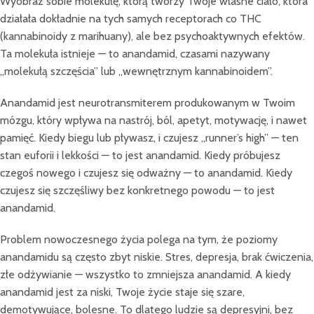
Wyobraź sobie molekułę, którą tworzy Twoje własne ciało, która
działała dokładnie na tych samych receptorach co THC
(kannabinoidy z marihuany), ale bez psychoaktywnych efektów.
Ta molekuła istnieje — to anandamid, czasami nazywany
„molekułą szczęścia” lub „wewnętrznym kannabinoidem”.
Anandamid jest neurotransmiterem produkowanym w Twoim
mózgu, który wpływa na nastrój, ból, apetyt, motywację, i nawet
pamięć. Kiedy biegu lub pływasz, i czujesz „runner’s high” — ten
stan euforii i lekkości — to jest anandamid. Kiedy próbujesz
czegoś nowego i czujesz się odważny — to anandamid. Kiedy
czujesz się szczęśliwy bez konkretnego powodu — to jest
anandamid.
Problem nowoczesnego życia polega na tym, że poziomy
anandamidu są często zbyt niskie. Stres, depresja, brak ćwiczenia,
złe odżywianie — wszystko to zmniejsza anandamid. A kiedy
anandamid jest za niski, Twoje życie staje się szare,
demotywujące, bolesne. To dlatego ludzie są depresyjni, bez