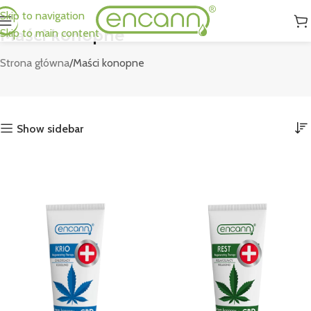
Skip to navigation
Maści konopne
Skip to main content
Strona główna
Maści konopne
Show sidebar