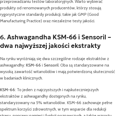
przeprowadzaniu testów laboratoryjnych. Warto wybierać
produkty od renomowanych producentów, którzy stosują
rygorystyczne standardy produkcji, takie jak GMP (Good
Manufacturing Practice) oraz niezależne testy jakości.
6.
Ashwagandha KSM-66 i Sensoril –
dwa najwyższej jakości ekstrakty
Na rynku wyróżniają się dwa szczególne rodzaje ekstraktów z
ashwagandhy:
KSM-66
i
Sensoril
. Oba są standaryzowane na
wysoką zawartość witanolidów i mają potwierdzoną skuteczność
w badaniach klinicznych.
KSM-66
: To jeden z najczystszych i najskuteczniejszych
ekstraktów z ashwagandhy dostępnych na rynku,
standaryzowany na 5% witanolidów. KSM-66 zachowuje pełne
spektrum korzyści zdrowotnych, w tym wsparcie dla redukcji
stresu, poprawy pamięci i funkcji poznawczych, a także wzrostu