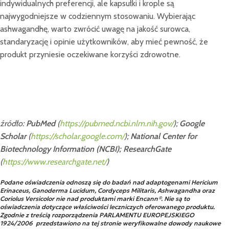
indywidualnych preferencji, ale kapsułki i krople są
najwygodniejsze w codziennym stosowaniu. Wybierając
ashwagandhę, warto zwrócić uwagę na jakość surowca,
standaryzację i opinie użytkowników, aby mieć pewność, że
produkt przyniesie oczekiwane korzyści zdrowotne.
źródło:
PubMed
(
https://pubmed.ncbi.nlm.nih.gov/
);
Google
Scholar
(
https://scholar.google.com/
);
National Center for
Biotechnology Information (NCBI);
ResearchGate
(
https://www.researchgate.net/
)
Podane oświadczenia odnoszą się do badań nad adaptogenami Hericium
Erinaceus, Ganoderma Lucidum, Cordyceps Militaris, Ashwagandha oraz
Coriolus Versicolor nie nad produktami marki Encann®. Nie są to
oświadczenia dotyczące właściwości leczniczych oferowanego produktu.
Zgodnie z treścią rozporządzenia PARLAMENTU EUROPEJSKIEGO
1924/2006 przedstawiono na tej stronie weryfikowalne dowody naukowe