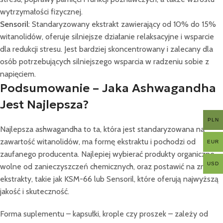
wytrzymałości fizycznej.
Sensoril
: Standaryzowany ekstrakt zawierający od 10% do 15%
witanolidów, oferuje silniejsze działanie relaksacyjne i wsparcie
dla redukcji stresu. Jest bardziej skoncentrowany i zalecany dla
osób potrzebujących silniejszego wsparcia w radzeniu sobie z
napięciem.
Podsumowanie – Jaka Ashwagandha
Jest Najlepsza?
PLN
Najlepsza ashwagandha to ta, która jest standaryzowana na
zawartość witanolidów, ma formę ekstraktu i pochodzi od
EUR
zaufanego producenta. Najlepiej wybierać produkty organiczne,
USD
wolne od zanieczyszczeń chemicznych, oraz postawić na znane
ekstrakty, takie jak KSM-66 lub Sensoril, które oferują najwyższą
jakość i skuteczność.
Forma suplementu – kapsułki, krople czy proszek – zależy od