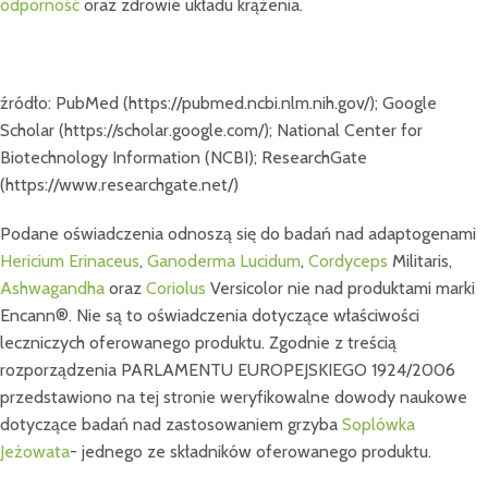
odporność
oraz zdrowie układu krążenia.
źródło: PubMed (https://pubmed.ncbi.nlm.nih.gov/); Google
Scholar (https://scholar.google.com/); National Center for
Biotechnology Information (NCBI); ResearchGate
(https://www.researchgate.net/)
Podane oświadczenia odnoszą się do badań nad adaptogenami
Hericium Erinaceus
,
Ganoderma Lucidum
,
Cordyceps
Militaris,
Ashwagandha
oraz
Coriolus
Versicolor nie nad produktami marki
Encann®. Nie są to oświadczenia dotyczące właściwości
leczniczych oferowanego produktu. Zgodnie z treścią
rozporządzenia PARLAMENTU EUROPEJSKIEGO 1924/2006
przedstawiono na tej stronie weryfikowalne dowody naukowe
dotyczące badań nad zastosowaniem grzyba
Soplówka
Jeżowata
- jednego ze składników oferowanego produktu.