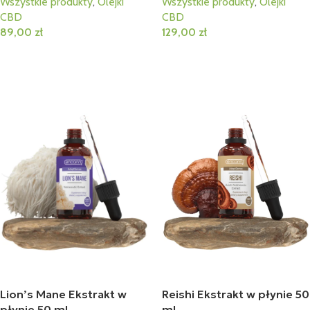
Wszystkie produkty
,
Olejki
Wszystkie produkty
,
Olejki
CBD
CBD
89,00
zł
129,00
zł
Dodaj Do Koszyka
Dodaj Do Koszyka
Lion’s Mane Ekstrakt w
Reishi Ekstrakt w płynie 50
płynie 50 ml
ml