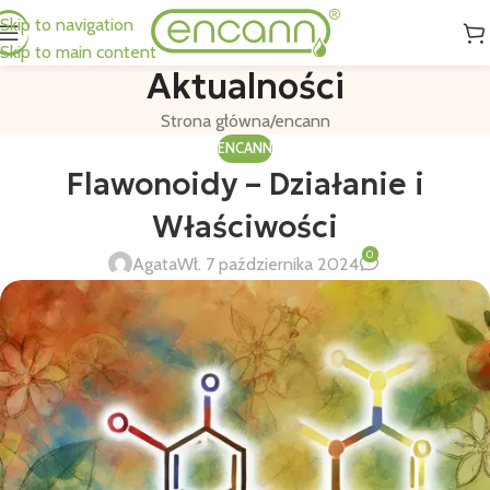
Skip to navigation
Skip to main content
Aktualności
Strona główna
encann
ENCANN
Flawonoidy – Działanie i
Właściwości
0
Agata
Wł. 7 października 2024