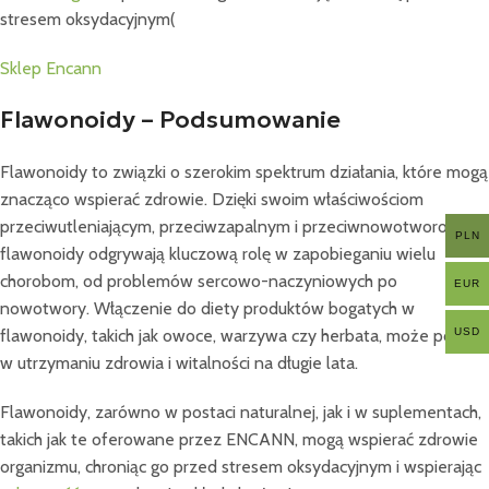
stresem oksydacyjnym​
(
Sklep Encann
Flawonoidy – Podsumowanie
Flawonoidy to związki o szerokim spektrum działania, które mogą
znacząco wspierać zdrowie. Dzięki swoim właściwościom
przeciwutleniającym, przeciwzapalnym i przeciwnowotworowym,
PLN
flawonoidy odgrywają kluczową rolę w zapobieganiu wielu
chorobom, od problemów sercowo-naczyniowych po
EUR
nowotwory. Włączenie do diety produktów bogatych w
flawonoidy, takich jak owoce, warzywa czy herbata, może pomóc
USD
w utrzymaniu zdrowia i witalności na długie lata.
Flawonoidy, zarówno w postaci naturalnej, jak i w suplementach,
takich jak te oferowane przez ENCANN, mogą wspierać zdrowie
organizmu, chroniąc go przed stresem oksydacyjnym i wspierając