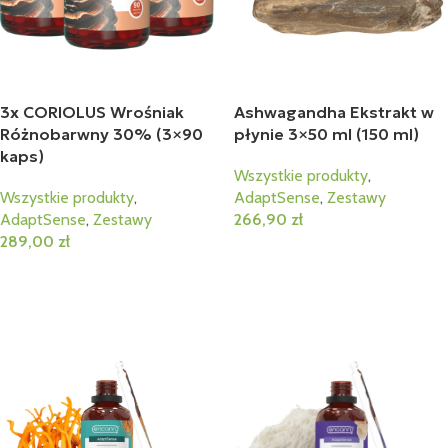
3x CORIOLUS Wrośniak
Ashwagandha Ekstrakt w
Różnobarwny 30% (3×90
płynie 3×50 ml (150 ml)
kaps)
Wszystkie produkty
,
Wszystkie produkty
,
AdaptSense
,
Zestawy
AdaptSense
,
Zestawy
266,90
zł
289,00
zł
Dodaj Do Koszyka
Dodaj Do Koszyka