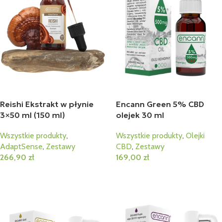
Reishi Ekstrakt w płynie
Encann Green 5% CBD
3×50 ml (150 ml)
olejek 30 ml
Wszystkie produkty
,
Wszystkie produkty
,
Olejki
AdaptSense
,
Zestawy
CBD
,
Zestawy
266,90
zł
169,00
zł
Dodaj Do Koszyka
Dodaj Do Koszyka