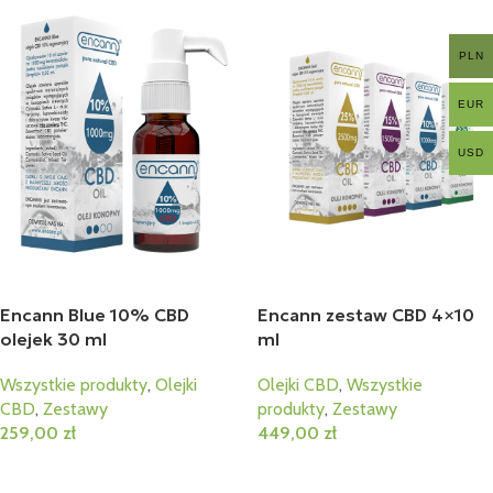
PLN
EUR
USD
Encann Blue 10% CBD
Encann zestaw CBD 4×10
olejek 30 ml
ml
Wszystkie produkty
,
Olejki
Olejki CBD
,
Wszystkie
CBD
,
Zestawy
produkty
,
Zestawy
259,00
zł
449,00
zł
Dodaj Do Koszyka
Dodaj Do Koszyka