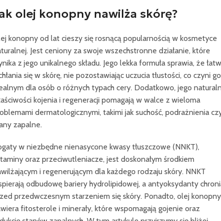
ak olej konopny nawilża skórę?
ej konopny od lat cieszy się rosnącą popularnością w kosmetyce
turalnej. Jest ceniony za swoje wszechstronne działanie, które
nika z jego unikalnego składu. Jego lekka formuła sprawia, że łat
hłania się w skórę, nie pozostawiając uczucia tłustości, co czyni go
ealnym dla osób o różnych typach cery. Dodatkowo, jego natural
aściwości kojenia i regeneracji pomagają w walce z wieloma
oblemami dermatologicznymi, takimi jak suchość, podrażnienia cz
any zapalne.
ogaty w niezbędne nienasycone kwasy tłuszczowe (NNKT),
taminy oraz przeciwutleniacze, jest doskonałym środkiem
wilżającym i regenerującym dla każdego rodzaju skóry. NNKT
pierają odbudowę bariery hydrolipidowej, a antyoksydanty chroni
zed przedwczesnym starzeniem się skóry. Ponadto, olej konopny
wiera fitosterole i minerały, które wspomagają gojenie oraz
dukcję stanów zapalnych. W tym artykule przyjrzymy się bliżej