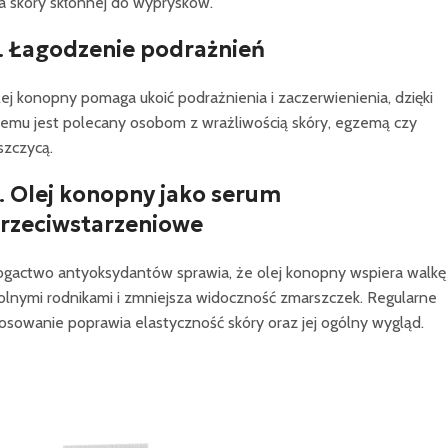
a skóry skłonnej do wyprysków.
.
Łagodzenie podrażnień
ej konopny pomaga ukoić podrażnienia i zaczerwienienia, dzięki
emu jest polecany osobom z wrażliwością skóry, egzemą czy
szczycą.
.
Olej konopny jako serum
rzeciwstarzeniowe
gactwo antyoksydantów sprawia, że olej konopny wspiera walkę
lnymi rodnikami i zmniejsza widoczność zmarszczek. Regularne
osowanie poprawia elastyczność skóry oraz jej ogólny wygląd.