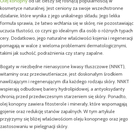
Olej konopny
od lat cieszy się rosnącą popularnością w
kosmetyce naturalnej. Jest ceniony za swoje wszechstronne
działanie, które wynika z jego unikalnego składu. Jego lekka
formuła sprawia, że łatwo wchłania się w skórę, nie pozostawiając
uczucia tłustości, co czyni go idealnym dla osób o różnych typach
cery. Dodatkowo, jego naturalne właściwości kojenia i regeneracji
pomagają w walce z wieloma problemami dermatologicznymi,
takimi jak suchość, podrażnienia czy stany zapalne.
Bogaty w niezbędne nienasycone kwasy tłuszczowe (NNKT),
witaminy oraz przeciwutleniacze, jest doskonałym środkiem
nawilżającym i regenerującym dla każdego rodzaju skóry. NNKT
wspierają odbudowę bariery hydrolipidowej, a antyoksydanty
chronią przed przedwczesnym starzeniem się skóry. Ponadto,
olej konopny zawiera fitosterole i minerały, które wspomagają
gojenie oraz redukcję stanów zapalnych. W tym artykule
przyjrzymy się bliżej właściwościom oleju konopnego oraz jego
zastosowaniu w pielęgnacji skóry.