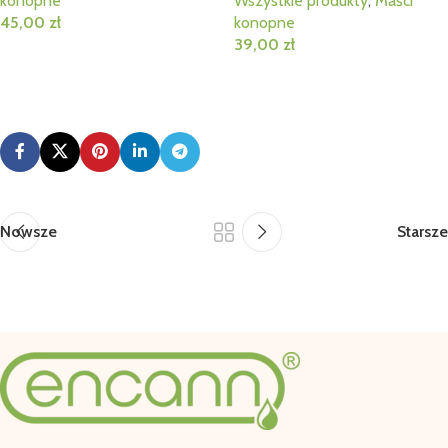
konopne
Wszystkie produkty
,
Maści
45,00
zł
konopne
39,00
zł
Dodaj Do Koszyka
Dodaj Do Koszyka
Nowsze
Starsze