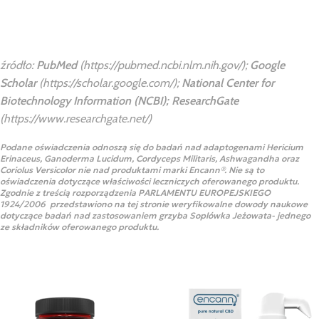
źródło:
PubMed
(
https://pubmed.ncbi.nlm.nih.gov/
);
Google
Scholar
(
https://scholar.google.com/
);
National Center for
Biotechnology Information (NCBI);
ResearchGate
(
https://www.researchgate.net/
)
Podane oświadczenia odnoszą się do badań nad adaptogenami Hericium
Erinaceus, Ganoderma Lucidum, Cordyceps Militaris, Ashwagandha oraz
Coriolus Versicolor nie nad produktami marki Encann®. Nie są to
oświadczenia dotyczące właściwości leczniczych oferowanego produktu.
Zgodnie z treścią rozporządzenia PARLAMENTU EUROPEJSKIEGO
1924/2006 przedstawiono na tej stronie weryfikowalne dowody naukowe
dotyczące badań nad zastosowaniem grzyba Soplówka Jeżowata- jednego
ze składników oferowanego produktu.