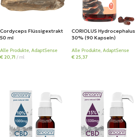
Cordyceps Flüssigextrakt
CORIOLUS Hydrocephalus
50 ml
30% (90 Kapseln)
Alle Produkte
,
AdaptSense
Alle Produkte
,
AdaptSense
€
20,71
ml
€
25,37
In Den Warenkorb
In Den Warenkorb