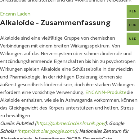
PLN
Encann Laden
Alkaloide - Zusammenfassung
EUR
Alkaloide sind eine vielfältige Gruppe von chemischen
USD
Verbindungen mit einem breiten Wirkungsspektrum. Von
Wirkungen auf das Nervensystem über schmerzlindernde und
entzündungshemmende Eigenschaften bis hin zu psychotropen
Wirkungen spielen Alkaloide eine Schlüsselrolle in der Medizin
und Pharmakologie. In der richtigen Dosierung können sie
äußerst gesundheitsfördernd sein, doch ihre starken Wirkungen
erfordern eine vorsichtige Verwendung.
ENCANN-Produkte
die
Alkaloide enthalten, wie sie in Ashwaganda vorkommen, können
das Gleichgewicht des Körpers unterstützen und helfen, Stress
zu bewältigen.
Quelle:
PubMed
(
https://pubmed.ncbi.nlm.nih.gov/
);
Google
Scholar
(
https://scholar.google.com/
);
Nationales Zentrum für
Biotechnologie-Informationen (NCBI);
ResearchGate