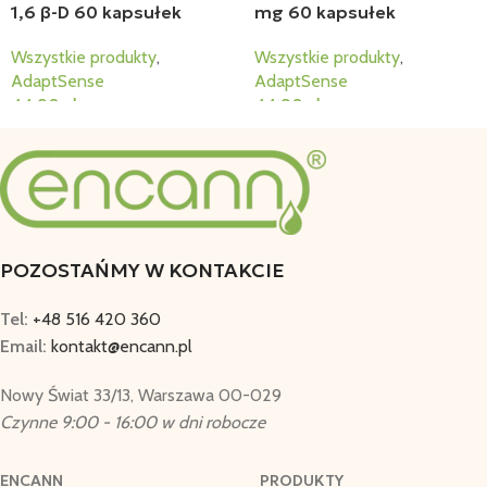
1,6 β-D 60 kapsułek
mg 60 kapsułek
Wszystkie produkty
,
Wszystkie produkty
,
AdaptSense
AdaptSense
44,90
zł
44,90
zł
Dodaj Do Koszyka
Dodaj Do Koszyka
POZOSTAŃMY W KONTAKCIE
Tel:
+48 516 420 360
Email:
kontakt@encann.pl
Nowy Świat 33/13, Warszawa 00-029
Czynne 9:00 - 16:00 w dni robocze
ENCANN
PRODUKTY