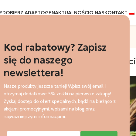
Y
DOBIERZ ADAPTOGEN
AKTUALNOŚCI
O NAS
KONTAKT
Aktualności
Strona główna
encann
Kod rabatowy?
Zapisz
ENCANN
się do naszego
ceps Chiński – Działanie i Właśc
newslettera!
0
Autor
Agata
Wł. 14 października 2024
Nasze produkty jeszcze taniej! Wpisz swój email i
otrzymaj dodatkowe 5% zniżki na pierwsze zakupy!
Zyskaj dostęp do ofert specjalnych, bądź na bieżąco z
akcjami promocyjnymi, wpisami na blog oraz
najważniejszymi informacjami.