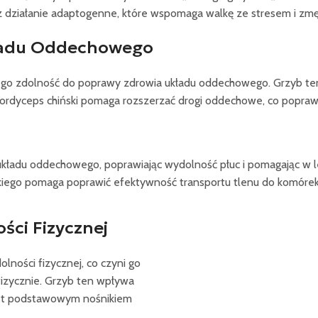
z działanie adaptogenne, które wspomaga walkę ze stresem i zm
kładu Oddechowego
jego zdolność do poprawy zdrowia układu oddechowego. Grzyb ten b
 Kordyceps chiński pomaga rozszerzać drogi oddechowe, co popraw
układu oddechowego, poprawiając wydolność płuc i pomagając w le
skiego pomaga poprawić efektywność transportu tlenu do komóre
ści Fizycznej
lności fizycznej, co czyni go
zycznie. Grzyb ten wpływa
jest podstawowym nośnikiem