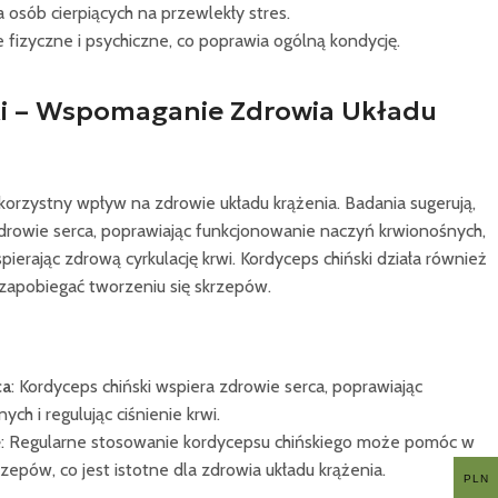
a osób cierpiących na przewlekły stres.
fizyczne i psychiczne, co poprawia ogólną kondycję.
ki – Wspomaganie Zdrowia Układu
korzystny wpływ na zdrowie układu krążenia. Badania sugerują,
drowie serca, poprawiając funkcjonowanie naczyń krwionośnych,
spierając zdrową cyrkulację krwi. Kordyceps chiński działa również
apobiegać tworzeniu się skrzepów.
ca
: Kordyceps chiński wspiera zdrowie serca, poprawiając
ch i regulując ciśnienie krwi.
e
: Regularne stosowanie kordycepsu chińskiego może pomóc w
zepów, co jest istotne dla zdrowia układu krążenia.
PLN