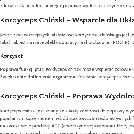
zdrowia układu oddechowego, poprawę wydolności fizycznej ora
Kordyceps Chiński – Wsparcie dla U
Jedną z najważniejszych właściwości kordycepsu chińskiego jest 
takich jak astma i przewlekła obturacyjna choroba płuc (POChP).
Korzyści:
Poprawa funkcji płuc
: Kordyceps chiński może wspierać zdrowie 
Zwiększenie dotlenienia organizmu
: Działanie kordycepsu chiń
Kordyceps Chiński – Poprawa Wydolno
Kordyceps chiński jest znany ze swojej zdolności do poprawy wydo
popularnym suplementem wśród sportowców i osób aktywnych fi
na zwiększenie produkcji ATP (adenozynotrójfosforanu), który 
energii w komórkach, co poprawia wytrzymałość i siłę mięśni.