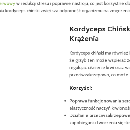
nerwowy
w redukcji stresu i poprawie nastroju, co jest korzystne dl
iu kordyceps chiński zwiększa odporność organizmu na zmęczenie 
Kordyceps Chińs
Krążenia
Kordyceps chiński ma również 
że grzyb ten może wspierać z
regulując ciśnienie krwi oraz w
przeciwzakrzepowo, co może z
Korzyści:
Poprawa funkcjonowania ser
elastyczność naczyń krwionośny
Działanie przeciwzakrzepow
zapobieganiu tworzeniu się skr