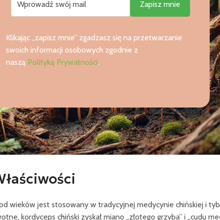
Klikając „zapisz mnie” zgadzasz się na przetwarzanie
swoich informacji osobowych zgodnie z
naszą
Polityką Prywatności
.
Właściwości
 od wieków jest stosowany w tradycyjnej medycynie chińskiej i ty
tne, kordyceps chiński zyskał miano „złotego grzyba” i „cudu me