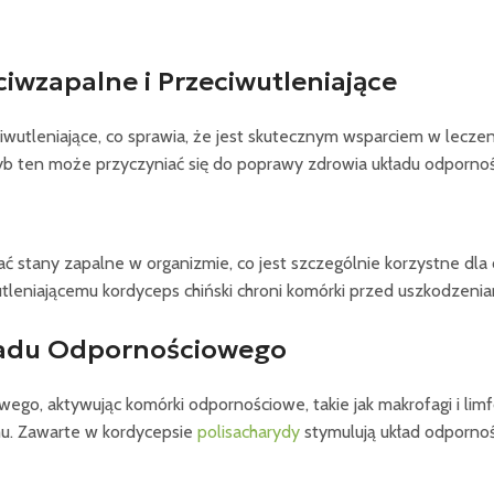
iwzapalne i Przeciwutleniające
eciwutleniające, co sprawia, że jest skutecznym wsparciem w lec
b ten może przyczyniać się do poprawy zdrowia układu odpornośc
ć stany zapalne w organizmie, co jest szczególnie korzystne dla 
iwutleniającemu kordyceps chiński chroni komórki przed uszkodzen
kładu Odpornościowego
go, aktywując komórki odpornościowe, takie jak makrofagi i lim
mu. Zawarte w kordycepsie
polisacharydy
stymulują układ odpornoś