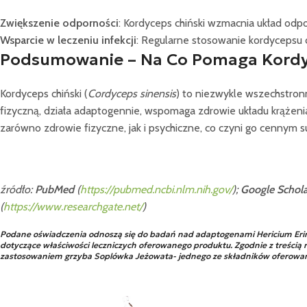
Zwiększenie odporności
: Kordyceps chiński wzmacnia układ odpo
Wsparcie w leczeniu infekcji
: Regularne stosowanie kordycepsu c
Podsumowanie – Na Co Pomaga Kordy
Kordyceps chiński (
Cordyceps sinensis
) to niezwykle wszechstro
fizyczną, działa adaptogennie, wspomaga zdrowie układu krążeni
zarówno zdrowie fizyczne, jak i psychiczne, co czyni go cennym
źródło:
PubMed
(
https://pubmed.ncbi.nlm.nih.gov/
);
Google Schola
(
https://www.researchgate.net/
)
Podane oświadczenia odnoszą się do badań nad adaptogenami Hericium Erina
dotyczące właściwości leczniczych oferowanego produktu. Zgodnie z treś
zastosowaniem grzyba Soplówka Jeżowata- jednego ze składników oferowa