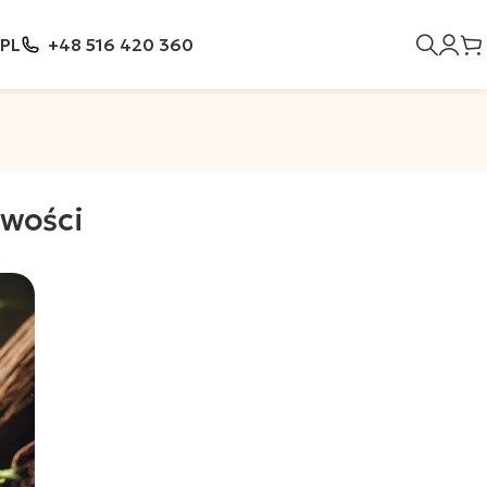
PL
+48 516 420 360
iwości