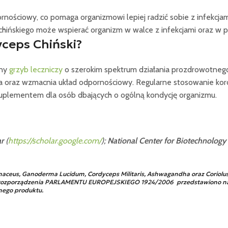
rnościowy, co pomaga organizmowi lepiej radzić sobie z infekcjam
hińskiego może wspierać organizm w walce z infekcjami oraz w pr
ceps Chiński?
nny
grzyb leczniczy
o szerokim spektrum działania prozdrowotneg
a oraz wzmacnia układ odpornościowy. Regularne stosowanie kordy
 suplementem dla osób dbających o ogólną kondycję organizmu.
r
(
https://scholar.google.com/
);
National Center for Biotechnology
ceus, Ganoderma Lucidum, Cordyceps Militaris, Ashwagandha oraz Coriolus 
cią rozporządzenia PARLAMENTU EUROPEJSKIEGO 1924/2006 przedstawiono na
nego produktu.