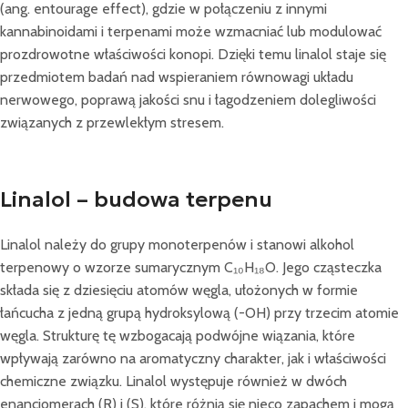
(ang. entourage effect), gdzie w połączeniu z innymi
kannabinoidami i terpenami może wzmacniać lub modulować
prozdrowotne właściwości konopi. Dzięki temu linalol staje się
przedmiotem badań nad wspieraniem równowagi układu
nerwowego, poprawą jakości snu i łagodzeniem dolegliwości
związanych z przewlekłym stresem.
Linalol – budowa terpenu
Linalol należy do grupy monoterpenów i stanowi alkohol
terpenowy o wzorze sumarycznym C₁₀H₁₈O. Jego cząsteczka
składa się z dziesięciu atomów węgla, ułożonych w formie
łańcucha z jedną grupą hydroksylową (-OH) przy trzecim atomie
węgla. Strukturę tę wzbogacają podwójne wiązania, które
wpływają zarówno na aromatyczny charakter, jak i właściwości
chemiczne związku. Linalol występuje również w dwóch
enancjomerach (R) i (S), które różnią się nieco zapachem i mogą