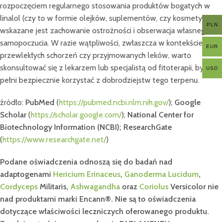
rozpoczęciem regularnego stosowania produktów bogatych w
linalol (czy to w formie olejków, suplementów, czy kosmetyków)
PLN
wskazane jest zachowanie ostrożności i obserwacja własnego
samopoczucia. W razie wątpliwości, zwłaszcza w kontekście
EUR
przewlekłych schorzeń czy przyjmowanych leków, warto
skonsultować się z lekarzem lub specjalistą od fitoterapii, by w
USD
pełni bezpiecznie korzystać z dobrodziejstw tego terpenu.
źródło:
PubMed
(
https://pubmed.ncbi.nlm.nih.gov/
);
Google
Scholar
(
https://scholar.google.com/
);
National Center for
Biotechnology Information (NCBI); ResearchGate
(
https://www.researchgate.net/
)
Podane oświadczenia odnoszą się do badań nad
adaptogenami
Hericium Erinaceus
,
Ganoderma Lucidum
,
Cordyceps
Militaris,
Ashwagandha
oraz
Coriolus
Versicolor nie
nad produktami marki Encann®. Nie są to oświadczenia
dotyczące właściwości leczniczych oferowanego produktu.