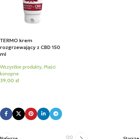
TERMO krem
rozgrzewający z CBD 150
ml
Wszystkie produkty
,
Maści
konopne
39,00
zł
Dodaj Do Koszyka
Nowsze
Starsze