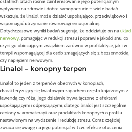
ostatnich latach rośnie zainteresowanie jego potencjalnym
wpływem na zdrowie i dobre samopoczucie – wiele badań
wskazuje, że linalol może działać uspokajająco, przeciwlękowo i
wspomagać utrzymanie równowagi emocjonalnej.
Dotychczasowe wyniki badań sugerują, że oddziałuje on na
układ
nerwowy
, pomagając w redukcji stresu i poprawie jakości snu, co
czyni go obiecującym związkiem zarówno w profilaktyce, jak i w
terapii wspomagającej dla osób zmagających się z bezsennością
czy napięciem nerwowym.
Linalol – konopny terpen
Linalol to jeden z terpenów obecnych w konopiach,
charakteryzujący się kwiatowym zapachem często kojarzonym z
lawendą czy różą. Jego działanie bywa łączone z efektami
uspokajającymi i odprężającymi, dlatego linalol jest szczególnie
ceniony w aromaterapii oraz produktach konopnych o profilu
nastawionym na wyciszenie i redukcję stresu. Coraz częściej
zwraca się uwagę na jego potencjał w tzw. efekcie otoczenia