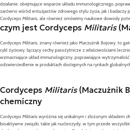
działanie, obejmujące wsparcie układu immunologicznego, popraw
zarówno wśród entuzjastów zdrowego stylu życia, jak i badaczy 
Cordyceps Militaris, ale również omówimy naukowe dowody potwi
czym jest Cordyceps
Militaris
(M
Cordyceps Militaris, znany również jako Maczużnik Bojowy, to gat
cykl życiowy, łączący cechy pasożytnicze z właściwościami leczn
wzmacniające układ immunologiczny, poprawiające wytrzymałość 
odzwierciedlenie w produktach dostępnych na rynkach globalnyc
Cordyceps
Militaris
(Maczużnik B
chemiczny
Cordyceps Militaris wyróżnia się unikalnym i złożonym składem 
bioaktywne związki, takie jak nucleozydy, w tym przede wszystki