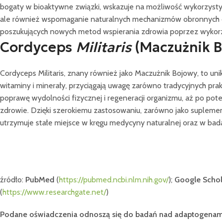
bogaty w bioaktywne związki, wskazuje na możliwość wykorzystyw
ale również wspomaganie naturalnych mechanizmów obronnych orga
poszukujących nowych metod wspierania zdrowia poprzez wykorz
Cordyceps
Militaris
(Maczużnik 
Cordyceps Militaris, znany również jako Maczużnik Bojowy, to un
witaminy i minerały, przyciągają uwagę zarówno tradycyjnych pr
poprawę wydolności fizycznej i regeneracji organizmu, aż po po
zdrowie. Dzięki szerokiemu zastosowaniu, zarówno jako suplemen
utrzymuje stałe miejsce w kręgu medycyny naturalnej oraz w ba
źródło:
PubMed
(
https://pubmed.ncbi.nlm.nih.gov/
);
Google Schol
(
https://www.researchgate.net/
)
Podane oświadczenia odnoszą się do badań nad adaptogena