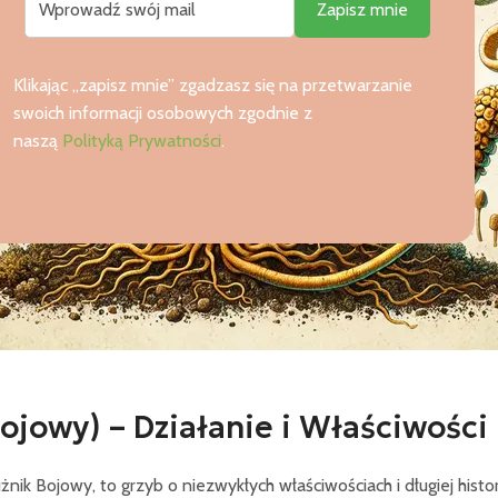
Klikając „zapisz mnie” zgadzasz się na przetwarzanie
swoich informacji osobowych zgodnie z
naszą
Polityką Prywatności
.
ojowy) – Działanie i Właściwości
k Bojowy, to grzyb o niezwykłych właściwościach i długiej histor