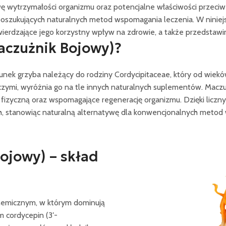
ę wytrzymałości organizmu oraz potencjalne właściwości przeciwz
poszukujących naturalnych metod wspomagania leczenia. W niniej
erdzające jego korzystny wpływ na zdrowie, a także przedstawi
aczużnik Bojowy)?
unek grzyba należący do rodziny Cordycipitaceae, który od wieków
iczymi, wyróżnia go na tle innych naturalnych suplementów. Macz
fizyczną oraz wspomagające regenerację organizmu. Dzięki licz
h, stanowiąc naturalną alternatywę dla konwencjonalnych metod 
ojowy) – skład
chemicznym, w którym dominują
m cordycepin (3′-