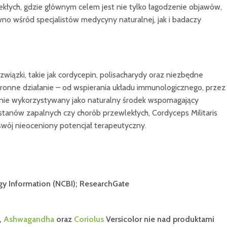
kłych, gdzie głównym celem jest nie tylko łagodzenie objawów,
o wśród specjalistów medycyny naturalnej, jak i badaczy
wiązki, takie jak cordycepin, polisacharydy oraz niezbędne
ronne działanie – od wspierania układu immunologicznego, przez
ętnie wykorzystywany jako naturalny środek wspomagający
tanów zapalnych czy chorób przewlekłych, Cordyceps Militaris
wój nieoceniony potencjał terapeutyczny.
gy Information (NCBI); ResearchGate
s,
Ashwagandha
oraz
Coriolus
Versicolor nie nad produktami