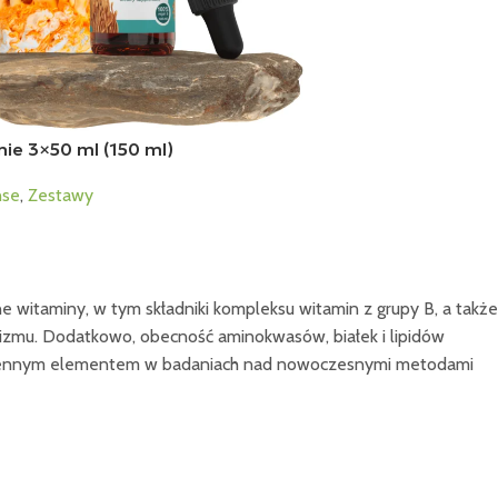
ie 3×50 ml (150 ml)
nse
,
Zestawy
 witaminy, w tym składniki kompleksu witamin z grupy B, a także
anizmu. Dodatkowo, obecność aminokwasów, białek i lipidów
ież cennym elementem w badaniach nad nowoczesnymi metodami