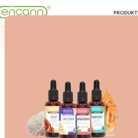
PRODUKT
Maczużnik Bojow