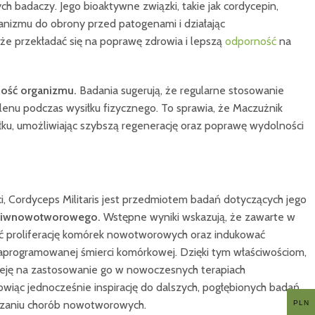
h badaczy. Jego bioaktywne związki, takie jak cordycepin,
anizmu do obrony przed patogenami i działając
e przekładać się na poprawę zdrowia i lepszą
odporność
na
ność organizmu.
Badania sugerują, że regularne stosowanie
lenu podczas wysiłku fizycznego. To sprawia, że Maczużnik
ku, umożliwiając szybszą regenerację oraz poprawę wydolności
, Cordyceps Militaris jest przedmiotem badań dotyczących jego
eciwnowotworowego.
Wstępne wyniki wskazują, że zawarte w
ć proliferację komórek nowotworowych oraz indukować
aprogramowanej śmierci komórkowej. Dzięki tym właściwościom,
eję na zastosowanie go w nowoczesnych terapiach
iąc jednocześnie inspirację do dalszych, pogłębionych badań
czaniu chorób nowotworowych.
PLN