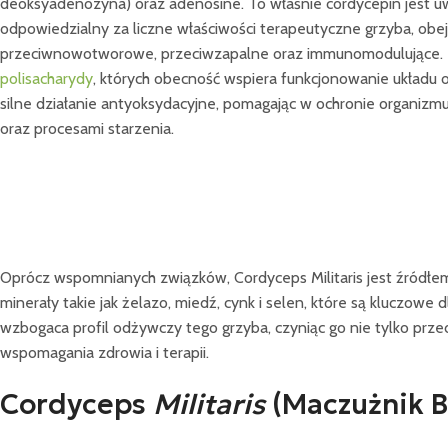
deoksyadenozyna) oraz adenosine. To właśnie cordycepin jest u
odpowiedzialny za liczne właściwości terapeutyczne grzyba, obej
przeciwnowotworowe, przeciwzapalne oraz immunomodulujące. 
polisacharydy
, których obecność wspiera funkcjonowanie układu
silne działanie antyoksydacyjne, pomagając w ochronie organiz
oraz procesami starzenia.
Oprócz wspomnianych związków, Cordyceps Militaris jest źródłem
minerały takie jak żelazo, miedź, cynk i selen, które są kluczo
wzbogaca profil odżywczy tego grzyba, czyniąc go nie tylko 
wspomagania zdrowia i terapii.
Cordyceps
Militaris
(Maczużnik B