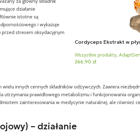
ważany za główny składnik
mujące działanie
Równie istotne są
 odpornościowego i wykazuje
mu przed stresem oksydacyjnym
Cordyceps Ekstrakt w płyn
Wszystkie produkty
,
AdaptSe
266,90
zł
 wielu innych cennych składników odżywczych. Zawiera niezbędne
we dla utrzymania prawidłowego metabolizmu i funkcjonowania org
przedmiotem zainteresowania w medycynie naturalnej, ale równ
ojowy) – działanie