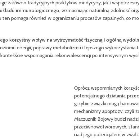
wagę zarówno tradycyjnych praktyków medycyny, jak i współczesnyc
 układu immunologicznego
, wzmacniając naturalną zdolność org
 ten pomaga również w ograniczaniu procesów zapalnych, co moż
 jego
korzystny wpływ na wytrzymałość fizyczną i ogólną wydol
oziomu energii, poprawy metabolizmu i lepszego wykorzystania t
w kontekście wspomagania rekonwalescencji po intensywnym wysił
Oprócz wspomnianych korzyści
potencjalnego
działania prz
grzybie związki mogą hamowa
mechanizmy apoptozy, czyli z
Maczużnik Bojowy budzi nadzi
przeciwnowotworowych, stanow
nad jego potencjałem w zwal