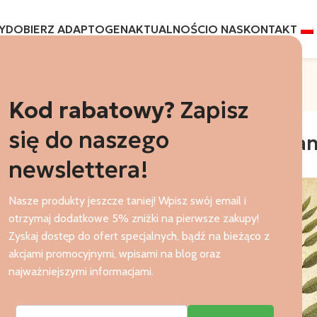
Y
DOBIERZ ADAPTOGEN
AKTUALNOŚCI
O NAS
KONTAKT
Aktualności
Strona główna
Grzyby Medyczne
Kod rabatowy?
Zapisz
GRZYBY MEDYCZNE
się do naszego
y (Cordyceps Militaris) – Działan
newslettera!
0
Autor
Agata
Wł. 8 października 2024
Nasze produkty jeszcze taniej! Wpisz swój email i
otrzymaj dodatkowe 5% zniżki na pierwsze zakupy!
Zyskaj dostęp do ofert specjalnych, bądź na bieżąco z
akcjami promocyjnymi, wpisami na blog oraz
najważniejszymi informacjami.