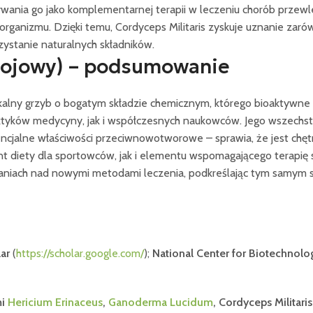
ania go jako komplementarnej terapii w leczeniu chorób przewle
nizmu. Dzięki temu, Cordyceps Militaris zyskuje uznanie zarówn
ystanie naturalnych składników.
Bojowy) – podsumowanie
ikalny grzyb o bogatym składzie chemicznym, którego bioaktywne z
aktyków medycyny, jak i współczesnych naukowców. Jego wszechst
tencjalne właściwości przeciwnowotworowe – sprawia, że jest ch
t diety dla sportowców, jak i elementu wspomagającego terapię s
daniach nad nowymi metodami leczenia, podkreślając tym samym s
ar
(
https://scholar.google.com/
);
National Center for Biotechnolo
mi
Hericium Erinaceus
,
Ganoderma Lucidum
, Cordyceps Militari