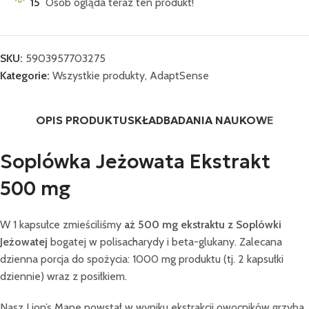
15
Osób ogląda teraz ten produkt!
SKU:
5903957703275
Kategorie:
Wszystkie produkty
,
AdaptSense
OPIS PRODUKTU
SKŁAD
BADANIA NAUKOWE
Soplówka Jeżowata Ekstrakt
500 mg
W 1 kapsułce zmieściliśmy
aż 500 mg ekstraktu z Soplówki
Jeżowatej
bogatej w polisacharydy i beta-glukany. Zalecana
dzienna porcja do spożycia: 1000 mg produktu (tj. 2 kapsułki
dziennie) wraz z posiłkiem.
Nasz Lion’s Mane powstał w wyniku ekstrakcji owocników grzyba