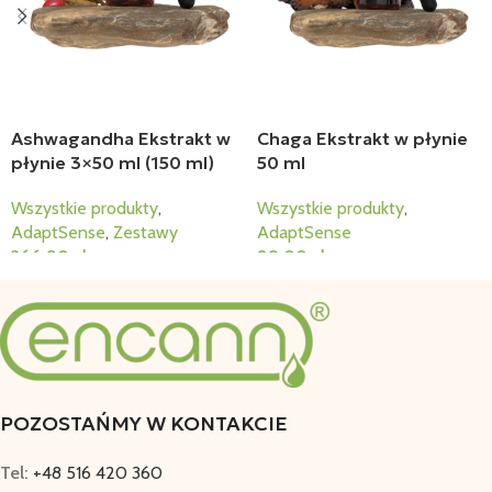
Ashwagandha Ekstrakt w
Chaga Ekstrakt w płynie
płynie 3×50 ml (150 ml)
50 ml
Wszystkie produkty
,
Wszystkie produkty
,
AdaptSense
,
Zestawy
AdaptSense
266,90
zł
89,00
zł
Dodaj Do Koszyka
Dodaj Do Koszyka
POZOSTAŃMY W KONTAKCIE
Tel:
+48 516 420 360