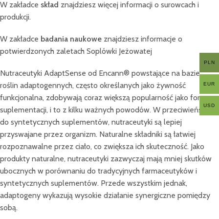
W zakładce
skład
znajdziesz więcej informacji o surowcach i
produkcji.
W zakładce
badania naukowe
znajdziesz informacje o
potwierdzonych zaletach Soplówki Jeżowatej
PLN
Nutraceutyki AdaptSense od Encann® powstające na bazie
roślin adaptogennych, często określanych jako żywność
EUR
funkcjonalna, zdobywają coraz większą popularność jako forma
USD
suplementacji, i to z kilku ważnych powodów. W przeciwieństwie
do syntetycznych suplementów, nutraceutyki są lepiej
przyswajane przez organizm. Naturalne składniki są łatwiej
rozpoznawalne przez ciało, co zwiększa ich skuteczność. Jako
produkty naturalne, nutraceutyki zazwyczaj mają mniej skutków
ubocznych w porównaniu do tradycyjnych farmaceutyków i
syntetycznych suplementów. Przede wszystkim jednak,
adaptogeny wykazują wysokie działanie synergiczne pomiędzy
sobą.